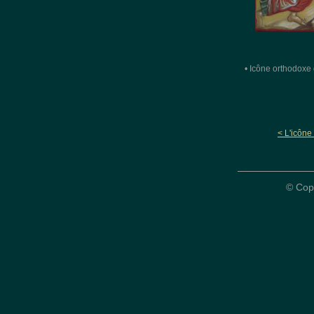
• Icône orthodoxe 
< L'icône
© Cop